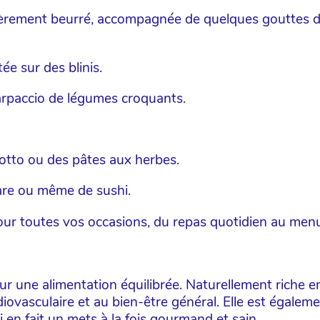
gèrement beurré, accompagnée de quelques gouttes de c
ée sur des blinis.
arpaccio de légumes croquants.
isotto ou des pâtes aux herbes.
are ou même de sushi.
pour toutes vos occasions, du repas quotidien au menu
our une alimentation équilibrée. Naturellement riche 
diovasculaire et au bien-être général. Elle est égale
FINALISER MA COMMANDE
i en fait un mets à la fois gourmand et sain.