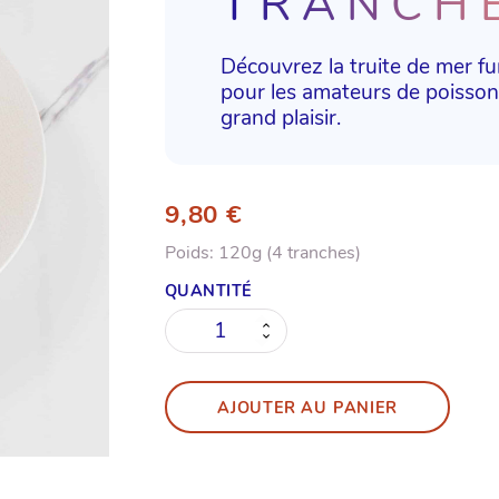
TRANCH
Découvrez la truite de mer f
pour les amateurs de poisson
grand plaisir.
9,80
€
Poids:
120g (4 tranches)
quantité
de
Truite
Fumée
en
AJOUTER AU PANIER
tranches