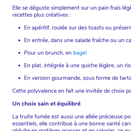
Elle se déguste simplement sur un pain frais lé
recettes plus créatives :
En apéritif, roulée sur des toasts ou présent
En entrée, dans une salade fraîche ou un c
Pour un brunch, en
bagel
En plat, intégrée à une quiche légère, un r
En version gourmande, sous forme de tart
Cette polyvalence en fait une invitée de choix 
Un choix sain et équilibré
La truite fumée est aussi une alliée précieuse p
essentiels, elle contribue à une bonne santé car
réduite en matières grasses et en calories, ce qu