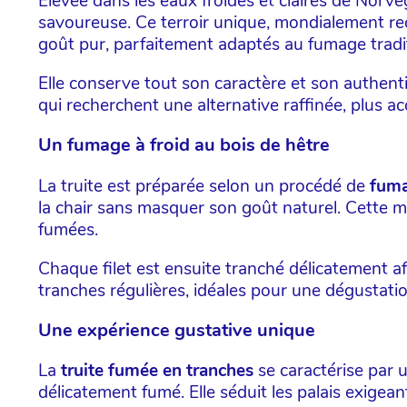
Élevée dans les eaux froides et claires de Norvè
savoureuse. Ce terroir unique, mondialement rec
goût pur, parfaitement adaptés au fumage tradi
Elle conserve tout son caractère et son authent
qui recherchent une alternative raffinée, plus a
Un fumage à froid au bois de hêtre
La truite est préparée selon un procédé de
fuma
la chair sans masquer son goût naturel. Cette mé
fumées.
Chaque filet est ensuite tranché délicatement afi
tranches régulières, idéales pour une dégustati
Une expérience gustative unique
La
truite fumée en tranches
se caractérise par 
délicatement fumé. Elle séduit les palais exigean