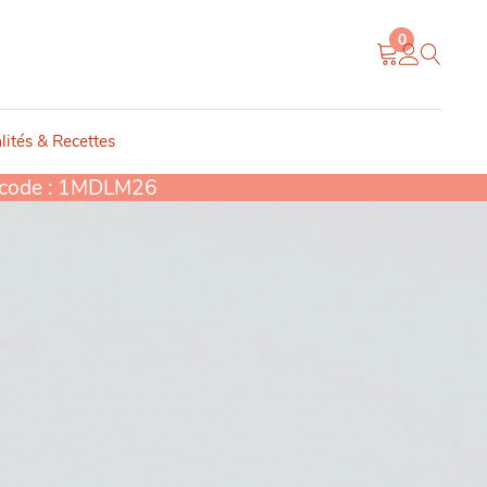
0
lités & Recettes
e code : 1MDLM26