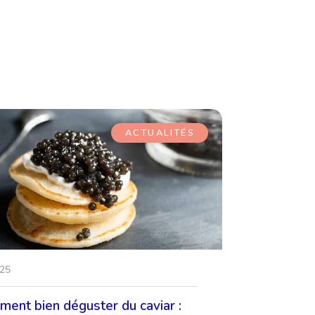
ACTUALITÉS
.25
ent bien déguster du caviar :