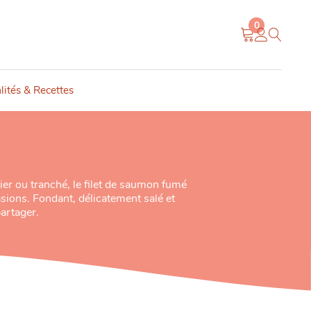
0
lités & Recettes
ier ou tranché, le filet de saumon fumé
casions. Fondant, délicatement salé et
artager.