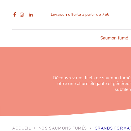
Livraison offerte à partir de 75€
Saumon fumé
Découvrez nos filets de saumon fumé, p
offre une allure élégante et généreus
subtile
ACCUEIL
/
NOS SAUMONS FUMÉS
/
GRANDS FORMA