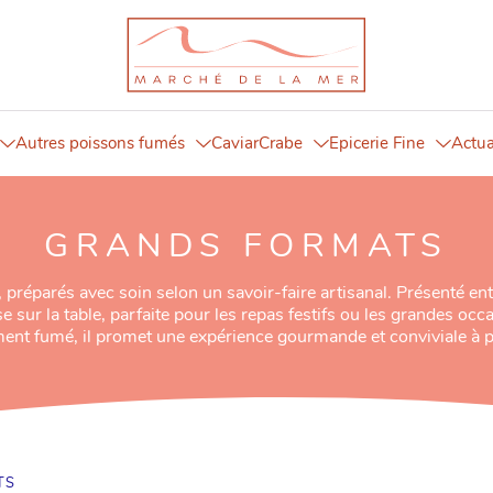
Autres poissons fumés
Caviar
Crabe
Epicerie Fine
Actua
GRANDS FORMATS
réparés avec soin selon un savoir-faire artisanal. Présenté ent
e sur la table, parfaite pour les repas festifs ou les grandes oc
ment fumé, il promet une expérience gourmande et conviviale à p
TS