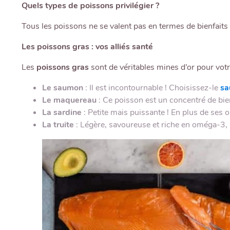
Quels types de poissons privilégier ?
Tous les poissons ne se valent pas en termes de bienfaits n
Les poissons gras : vos alliés santé
Les
poissons gras
sont de véritables mines d’or pour vot
Le saumon
: Il est incontournable ! Choisissez-le
sa
Le maquereau
: Ce poisson est un concentré de bie
La sardine
: Petite mais puissante ! En plus de ses 
La truite
: Légère, savoureuse et riche en oméga-3, la