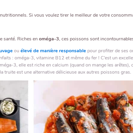
utritionnels. Si vous voulez tirer le meilleur de votre consommat
re santé. Riches en
oméga-3
, ces poissons sont incontournables
uvage
ou
élevé de manière responsable
pour profiter de ses o
nfaits : oméga-3, vitamine B12 et même du fer ! C’est un excelle
oméga-3, elle est riche en calcium (quand on mange les arêtes), c
 truite est une alternative délicieuse aux autres poissons gras.
FINALISER MA COMMANDE