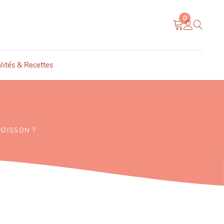
0
lités & Recettes
POISSON ?